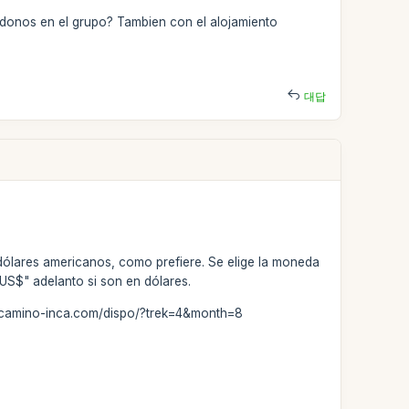
ndonos en el grupo? Tambien con el alojamiento
대답
dólares americanos, como prefiere. Se elige la moneda
"US$" adelanto si son en dólares.
ww.camino-inca.com/dispo/?trek=4&month=8