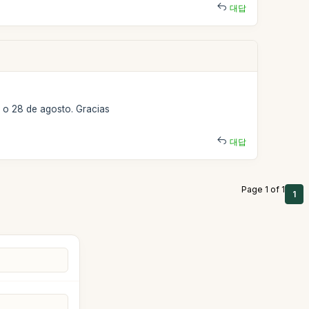
대답
27 o 28 de agosto. Gracias
대답
Page 1 of 1
1