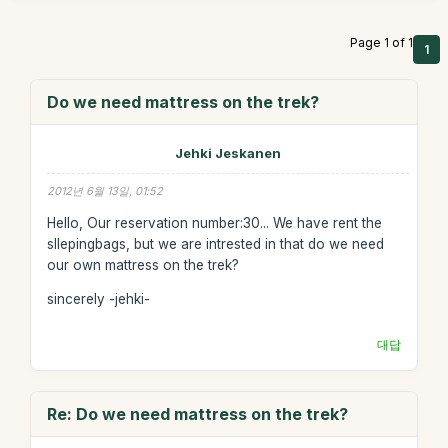
Page 1 of 1
1
Do we need mattress on the trek?
Jehki Jeskanen
2012년 6월 13일, 01:52
Hello, Our reservation number:30... We have rent the
sllepingbags, but we are intrested in that do we need
our own mattress on the trek?
sincerely -jehki-
대답
Re: Do we need mattress on the trek?