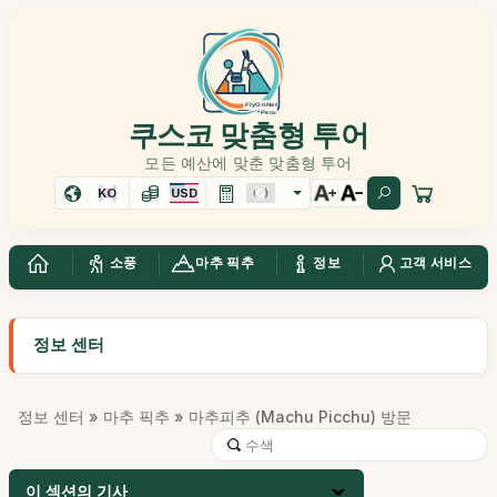
쿠스코 맞춤형 투어
모든 예산에 맞춘 맞춤형 투어
KO
USD
소풍
마추 픽추
정보
고객 서비스
정보 센터
정보 센터
»
마추 픽추
» 마추피추 (Machu Picchu) 방문
이 섹션의 기사